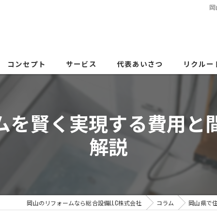
岡
コンセプト
サービス
代表あいさつ
リクルー
ムを賢く実現する費用と
解説
岡山のリフォームなら総合設備LLC株式会社
コラム
岡山県で