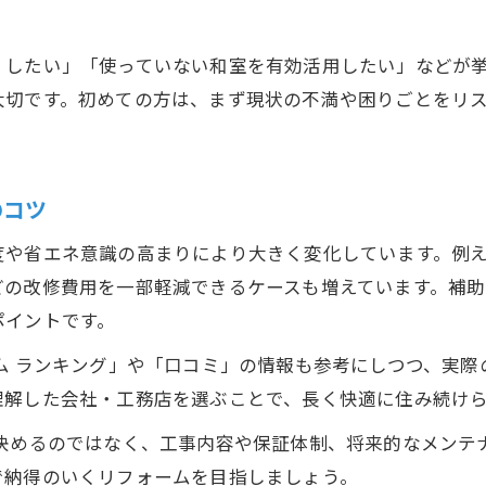
リフォーム口コミ活用で納得の水回り選び
。
安くおしゃれに水回りを変えるリフォーム法
くしたい」「使っていない和室を有効活用したい」などが
配管移動を最小限にする間取り変更ポイント
大切です。初めての方は、まず現状の不満や困りごとをリ
補助金活用で賢く進める岡山の住宅改修法
リフォームを支える岡山の補助金情報活用術
のコツ
住宅リフォーム協同組合の評判と選び方
補助金申請時に押さえたいリフォームの流れ
度や省エネ意識の高まりにより大きく変化しています。例え
リフォーム費用を抑える補助制度徹底比較
どの改修費用を一部軽減できるケースも増えています。補
ポイントです。
補助金と口コミを活かした改修成功の鍵
口コミを活かすリフォーム成功体験のポイント
ム ランキング」や「口コミ」の情報も参考にしつつ、実
理解した会社・工務店を選ぶことで、長く快適に住み続け
リフォーム口コミで見極める成功のコツ
信頼できるリフォーム工務店の選び方
で決めるのではなく、工事内容や保証体制、将来的なメンテ
体験談から学ぶ失敗しないリフォーム術
で納得のいくリフォームを目指しましょう。