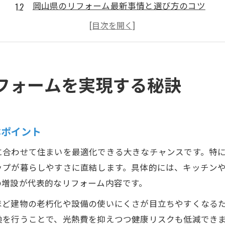
岡山県のリフォーム最新事情と選び方のコツ
リフォーム成功へ導く優良工務店の見極め方
リフォーム協同組合の活用術と信頼の評判
おしゃれで安いリフォーム実例紹介
理想の住まいへ導くリフォームの選び方
フォームを実現する秘訣
リフォームで理想の間取りを実現する工夫
口コミを参考にしたリフォーム会社の選定方法
ランキング上位の岡山県リフォーム業者事情
本ポイント
リフォーム成功のための相談ポイント解説
に合わせて住まいを最適化できる大きなチャンスです。特
築年数別リフォーム費用の目安と注意点
ップが暮らしやすさに直結します。具体的には、キッチン
限られた予算で水回りを一新するコツ解説
の増設が代表的なリフォーム内容です。
水回りリフォームの費用を抑える工夫と施工例
ほど建物の老朽化や設備の使いにくさが目立ちやすくなる
岡山県の補助金活用で水回りを賢くリフォーム
換を行うことで、光熱費を抑えつつ健康リスクも低減でき