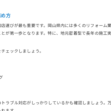
口コミランキングで人気の施工事例紹介
極め方
満足度の高いリフォームの共通点とは
おしゃれで安心な暮らしを叶える実践的リフォーム案
店選びが最も重要です。岡山県内には多くのリフォーム業
おしゃれと機能性を両立したリフォーム実例
ことが第一歩となります。特に、地元密着型で長年の施工
リフォームで安心な暮らしを実現する方法
岡山県で人気の安いリフォーム工務店案内
をチェックしましょう。
自然素材を活用した快適住宅リフォーム法
高断熱リフォームで叶う快適な住まいづくり
お問い合わせはこちら
お問い合わせはこちら
グ
のトラブル対応がしっかりしているかも確認しましょう。
られます。