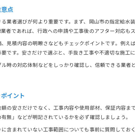
配管工事の定期点検がトラブル防止に有効な訳
注意点
配管工事の保証内容とアフター対応の確認法
きる業者選びが何より重要です。まず、岡山市の指定給水
配管工事のトラブル発生時に備える連絡体制
録業者であれば、行政への申請や工事後のアフター対応も
配管工事の流れと判断ポイントを徹底解説
価、見積内容の明瞭さなどもチェックポイントです。例え
配管工事の全体流れを分かりやすく解説
必要です。安さだけで選ぶと、手抜き工事や不適切な施工
配管工事の各工程ごとの重要チェック項目
ブル時の対応体制などをしっかり確認し、信頼できる業者
配管工事の進捗管理とスケジュール調整術
配管工事で判断に迷いやすい場面の対策
お問い合わせはこちら
お問い合わせはこちら
配管工事を成功に導くポイントまとめ
きポイント
金額の安さだけでなく、工事内容や使用部材、保証内容ま
の有無」などが明記されているかを必ず確認しましょう。
りに含まれていない工事範囲についても事前に質問してお