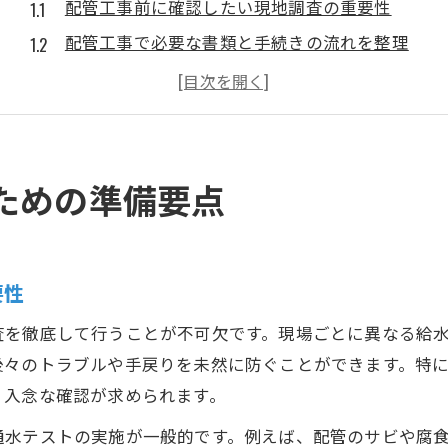
配管工事前に確認したい現地調査の重要性
配管工事で必要な書類と手続きの流れを整理
信頼できる配管工事業者の見極め方と注意点
配管工事の見積もり比較時に注目すべきポイント
配管工事の工程全体を把握する準備のコツ
施工時に押さえたい配管工事の重要チェック
ための準備要点
配管工事の進行管理と現場確認の基本
配管工事で発見しやすい施工不良の兆候
配管工事の隠蔽配管や見えない部分の点検法
要性
施工中に必要な配管工事の写真記録と管理
査を徹底して行うことが不可欠です。現場ごとに異なる給
配管工事現場で起こるトラブル予防策
後々のトラブルや手戻りを未然に防ぐことができます。特
見落とし防止に役立つ配管工事の確認事項
、入念な確認が求められます。
配管工事後の通水確認と漏水チェックの方法
通水テストの実施が一般的です。例えば、配管のサビや腐