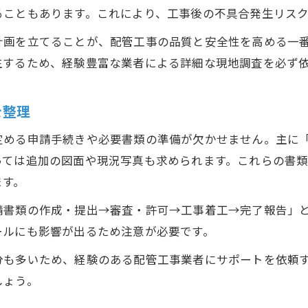
配管工事で見落としやすい接続部の点検ポイント
ることもあります。これにより、工事後の不具合発生リス
配管工事の仕上がり評価と引き渡し時の注意
計画を立てることが、配管工事の品質と安全性を高める一
配管工事後の設備耐久性を保つための工夫
生するため、経験豊富な業者による詳細な現地調査を必ず
配管工事中の異臭や湿気サインの早期発見法
安心できる配管工事へ必要な事前手順
を整理
配管工事の前に把握すべき行政手続き
定める申請手続きや必要書類の準備が欠かせません。主に
配管工事のスムーズな進行を支える事前説明
っては追加の図面や現況写真も求められます。これらの書
配管工事で近隣や管理組合へ配慮する方法
ます。
配管工事のトラブル防止に役立つ事前連絡
請書類の作成・提出→審査・許可→工事着工→完了報告」
配管工事に強い業者選びの基準とアドバイス
ールにも影響が出るため注意が必要です。
トラブル回避を叶える配管工事の秘訣解説
分も多いため、経験のある配管工事業者にサポートを依頼
配管工事でよくある失敗例と予防策の実践法
しょう。
配管工事後の点検で得られる安心感の理由