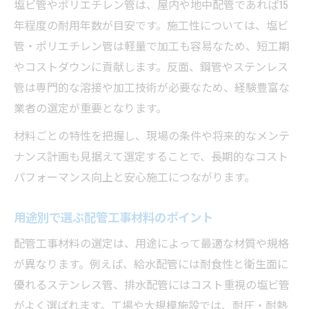
塩ビ管やポリエチレン管は、屋内や地中配管であれば15
年程度の耐用年数が目安です。施工性については、塩ビ
管・ポリエチレン管は軽量で加工も容易なため、短工期
やコストダウンに貢献します。反面、鋼管やステンレス
管は専門的な溶接や加工技術が必要なため、経験豊富な
業者の選定が重要となります。
材料ごとの特性を把握し、現場の条件や将来的なメンテ
ナンス計画も見据えて選定することで、長期的なコスト
パフォーマンス向上と安心施工につながります。
用途別で選ぶ配管工事材料のポイント
配管工事材料の選定は、用途によって最適な材質や規格
が異なります。例えば、給水配管には耐食性と衛生面に
優れるステンレス管、排水配管にはコスト重視の塩ビ管
がよく選ばれます。工場や大規模施設では、耐圧・耐熱