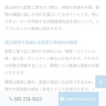
岡山県内で配管工事を行う際は、地域の気候や水質、建
物の構造に適した材料を選ぶこともポイントです。特に
大手メーカーが供給するJIS規格適合品を選ぶことで、ト
ラブルのリスク軽減に役立ちます。
施工現場で見極める配管工事材料の特徴
配管工事で主に使われる材料には、鋼管・ステンレス
管・塩ビ管・ポリエチレン管などがあります。それぞれ
の特徴を理解することで、現場ごとに最適な選択が可能
となります。
鋼管は強度に優れ、高温や高圧にも対応できるため、工
場や大型施設の給水・蒸気ラインで多用されます。一
方、ステンレス管は耐食性が高く、長寿命なため衛生面
086-238-0663
お問い合わせはこちら
を重視する現場で選ばれます。塩ビ管は軽量で加工しや