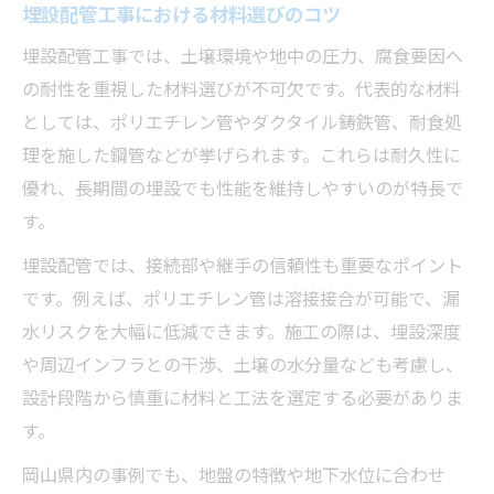
埋設配管工事における材料選びのコツ
埋設配管工事では、土壌環境や地中の圧力、腐食要因へ
の耐性を重視した材料選びが不可欠です。代表的な材料
としては、ポリエチレン管やダクタイル鋳鉄管、耐食処
理を施した鋼管などが挙げられます。これらは耐久性に
優れ、長期間の埋設でも性能を維持しやすいのが特長で
す。
埋設配管では、接続部や継手の信頼性も重要なポイント
です。例えば、ポリエチレン管は溶接接合が可能で、漏
水リスクを大幅に低減できます。施工の際は、埋設深度
や周辺インフラとの干渉、土壌の水分量なども考慮し、
設計段階から慎重に材料と工法を選定する必要がありま
す。
岡山県内の事例でも、地盤の特徴や地下水位に合わせ