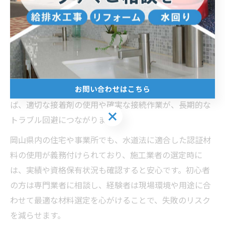
ンレス管やポリエチレン管が推奨される傾向にありま
す。
また、排水系統では塩ビ管の採用が一般的で、コスト面
と施工性のバランスが評価されています。水回りの配管
は漏水や詰まりといったトラブルが発生しやすいため、
お問い合わせはこちら
継手や接合部の品質にも十分な注意が必要です。例え
ば、適切な接着剤の使用や確実な接続作業が、長期的な
お問い合わせはこちら
トラブル回避につながります。
岡山県内の住宅や事業所でも、水道法に適合した認証材
料の使用が義務付けられており、施工業者の選定時に
は、実績や資格保有状況も確認すると安心です。初心者
の方は専門業者に相談し、経験者は現場環境や用途に合
わせて最適な材料選定を心がけることで、失敗のリスク
を減らせます。