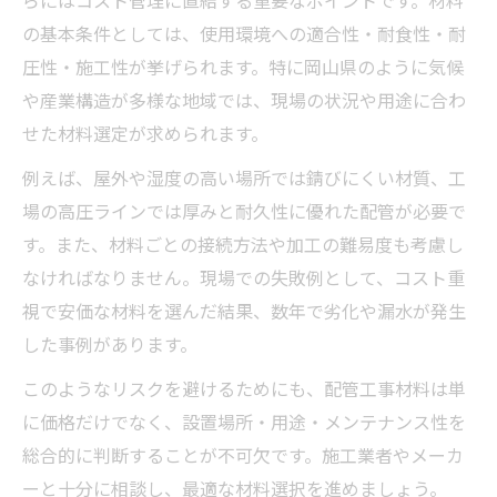
らにはコスト管理に直結する重要なポイントです。材料
の基本条件としては、使用環境への適合性・耐食性・耐
岡山県で注目される配管工事企業の動向
圧性・施工性が挙げられます。特に岡山県のように気候
配管工事の大手メーカーが注目される理由
や産業構造が多様な地域では、現場の状況や用途に合わ
岡山県で活躍する配管工事企業の特徴
せた材料選定が求められます。
配管工事業界で評価される技術力とは
例えば、屋外や湿度の高い場所では錆びにくい材質、工
地元密着型の配管工事企業が選ばれる背景
場の高圧ラインでは厚みと耐久性に優れた配管が必要で
岡山エリアで目立つ配管工事企業の強み
す。また、材料ごとの接続方法や加工の難易度も考慮し
材料ごとの特徴を押さえた賢い配管工事術
なければなりません。現場での失敗例として、コスト重
配管工事で差がつく材料別の使い分け術
視で安価な材料を選んだ結果、数年で劣化や漏水が発生
鋼管・ステンレス管の配管工事活用例
した事例があります。
塩ビ管の配管工事での利点と注意点
このようなリスクを避けるためにも、配管工事材料は単
ポリエチレン管を活かす配管工事の工夫
に価格だけでなく、設置場所・用途・メンテナンス性を
配管工事における材料選択の最新動向
総合的に判断することが不可欠です。施工業者やメーカ
ーと十分に相談し、最適な材料選択を進めましょう。
現場に強い配管材料の選び方と実例