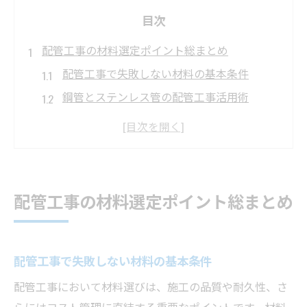
目次
配管工事の材料選定ポイント総まとめ
配管工事で失敗しない材料の基本条件
鋼管とステンレス管の配管工事活用術
塩ビ・ポリエチレン管の配管工事適正比較
配管工事材料の耐用年数と施工性分析
用途別で選ぶ配管工事材料のポイント
用途別に見る配管材料の適正な選び方
配管工事の材料選定ポイント総まとめ
配管工事に最適な鋼管の用途と特長
屋内外で活きる配管工事材料の選定基準
配管工事で失敗しない材料の基本条件
埋設配管工事における材料選びのコツ
配管工事で重視すべき施工性と安全性
配管工事において材料選びは、施工の品質や耐久性、さ
水回り配管工事での材料選択の極意