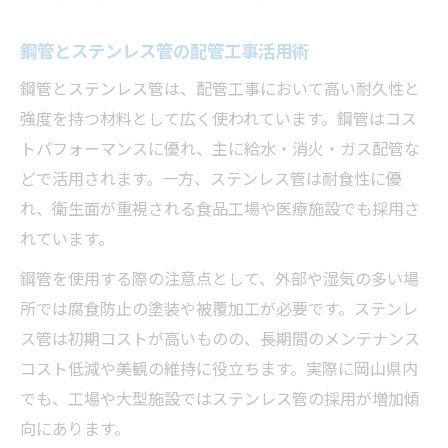
配管工事で現場が選ぶ材料の決め手とは
鋼管とステンレス管の配管工事活用術
施工現場で見極める配管工事材料の特徴
鋼管とステンレス管は、配管工事において高い耐久性と
配管工事の現場目線で選ぶ材料の工夫
強度を持つ材料として広く使われています。鋼管はコス
失敗しない配管工事材料の選定実例紹介
トパフォーマンスに優れ、主に給水・消火・ガス配管な
耐久性重視の配管工事材料選びのヒント
どで活用されます。一方、ステンレス管は耐食性に優
地域密着で知る岡山の配管工事最新事情
れ、衛生面が重視される食品工場や医療施設でも採用さ
配管工事の最新トレンドを岡山の視点で解
れています。
説
鋼管を使用する際の注意点として、外部や湿気の多い場
地域密着型配管工事企業の選び方ガイド
所では腐食防止の塗装や被覆加工が必要です。ステンレ
岡山県の配管工事現場で注目の材料事情
ス管は初期コストが高いものの、長期間のメンテナンス
地元ならではの配管工事最新事例紹介
コスト低減や美観の維持に役立ちます。実際に岡山県内
配管工事業界の岡山県独自の強みと特徴
でも、工場や大型施設ではステンレス管の採用が増加傾
向にあります。