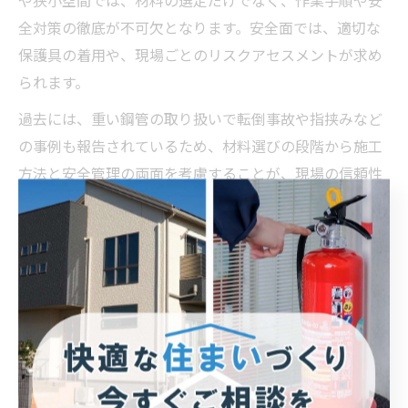
や狭小空間では、材料の選定だけでなく、作業手順や安
全対策の徹底が不可欠となります。安全面では、適切な
保護具の着用や、現場ごとのリスクアセスメントが求め
られます。
過去には、重い鋼管の取り扱いで転倒事故や指挟みなど
の事例も報告されているため、材料選びの段階から施工
方法と安全管理の両面を考慮することが、現場の信頼性
向上と事故防止に直結します。
水回り配管工事での材料選択の極意
水回り配管工事では、衛生性と耐久性を両立した材料選
びが求められます。代表的な材料としては、塩ビ管（VP
管、VU管）、ステンレス管、ポリエチレン管が挙げら
れ、それぞれ用途や設置環境に応じて使い分けられま
す。特に飲料水配管には、耐腐食性が高く衛生的なステ