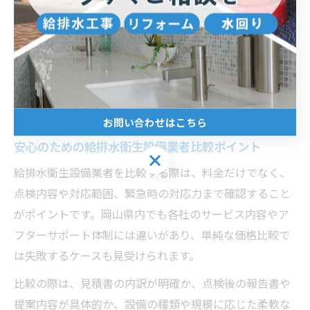
具体的には、建築物環境衛生管理技術者や給水装置工事
主任技術者などの資格保有者が在籍しているか、過去の
点検実績を確認することで、信頼性を見極めることがで
きます。設備管理の専門家として、こうした基準を押さ
えておくことで、安心して点検を依頼できる体制づくり
が可能となります。
お問い合わせはこちら
安心のための給排水衛生設備業者比較ポイント
お問い合わせはこちら
給排水衛生設備業者を比較する際は、料金だけでなく、
点検内容や対応範囲、緊急時の対応力まで確認すること
がポイントです。岡山県内でも各社のサービス内容やア
フターサポート体制には違いがあり、単純な価格比較で
は失敗するケースも見受けられます。
比較の際は、見積書の内訳が明確か、点検後の報告書や
提案内容が具体的か、設備の種類や規模に応じた柔軟な