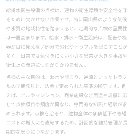
衛生設備を長持ちさせる定期点検のポイント
給排水衛生設備の点検は、建物の衛生環境や安全性を守
給排水衛生設備を守る定期点検の具体的な
るために欠かせない作業です。特に岡山県のような気候
方法
や水質の地域特性を踏まえると、定期的な点検の重要性
トラブル予防のための給排水衛生設備点検
は一層高まります。給水・排水・衛生設備は、配管や機
習慣
器が目に見えない部分で劣化やトラブルを起こすことが
長期利用に必須の給排水衛生設備メンテナ
多く、日常では気付きにくい小さな異常が大きな事故や
ンス術
衛生上の問題につながりかねません。
給排水衛生設備点検で見逃せないチェック
点検の主な目的は、漏水や詰まり、逆流といったトラブ
項目
ルの早期発見と、法令で定められた基準の順守です。例
衛生設備を守る給排水衛生設備点検の頻度
えば、ビルやマンション、商業施設など用途や規模に応
とコツ
じて点検項目や頻度が異なり、専門的な知識と経験が求
信頼できる業者選びが給排水設備の安全を守る
められます。点検を怠ると、建物全体の価値低下や修繕
給排水衛生設備点検で信頼業者を選ぶ基準
コストの増大にも直結するため、計画的な維持管理が長
とは
期的な安心につながります。