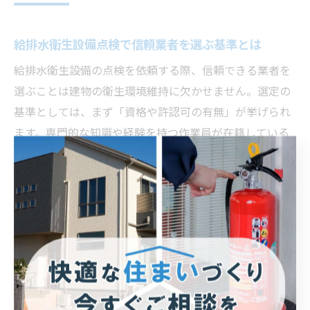
給排水衛生設備点検で信頼業者を選ぶ基準とは
給排水衛生設備の点検を依頼する際、信頼できる業者を
選ぶことは建物の衛生環境維持に欠かせません。選定の
基準としては、まず「資格や許認可の有無」が挙げられ
ます。専門的な知識や経験を持つ作業員が在籍している
か、また、岡山県内での施工実績や点検報告書の提出体
制が整っているかも重要なポイントです。
なぜこれらが大切かというと、無資格や経験不足の業者
に依頼すると、法令違反や点検ミスによるトラブル発生
リスクが高まるからです。例えば、定期点検記録が適切
に管理されていないと、行政指導や事故発生時の責任問
題につながることもあります。