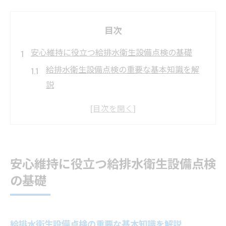
目次
安心維持に役立つ給排水衛生設備点検の基礎
給排水衛生設備点検の重要な基本知識を解
説
維持管理で押さえたい給排水衛生設備の要
点
安心を支える給排水衛生設備点検の流れと
は
安心維持に役立つ給排水衛生設備点検
日常管理に欠かせない給排水衛生設備点検
の基礎
の役割
給排水衛生設備点検が建物全体に与える影
響
給排水衛生設備点検の重要な基本知識を解説