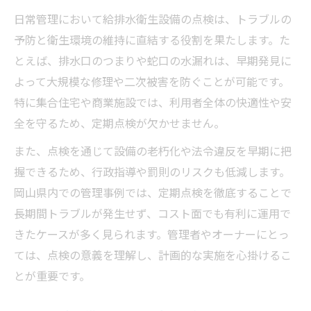
行政対応も万全な給排水衛生設備点検体制
日常管理において給排水衛生設備の点検は、トラブルの
づくり
予防と衛生環境の維持に直結する役割を果たします。た
快適な日常を支える設備点検の重要性と実践術
とえば、排水口のつまりや蛇口の水漏れは、早期発見に
給排水衛生設備点検が日常生活に与える安
よって大規模な修理や二次被害を防ぐことが可能です。
心感
特に集合住宅や商業施設では、利用者全体の快適性や安
全を守るため、定期点検が欠かせません。
快適環境を保つための給排水衛生設備点検
術
また、点検を通じて設備の老朽化や法令違反を早期に把
家族を守るための給排水衛生設備点検の実
握できるため、行政指導や罰則のリスクも低減します。
践法
岡山県内での管理事例では、定期点検を徹底することで
長期間トラブルが発生せず、コスト面でも有利に運用で
給排水衛生設備点検で快適な衛生環境を維
きたケースが多く見られます。管理者やオーナーにとっ
持
ては、点検の意義を理解し、計画的な実施を心掛けるこ
毎日の安心に直結する給排水衛生設備点検
とが重要です。
習慣