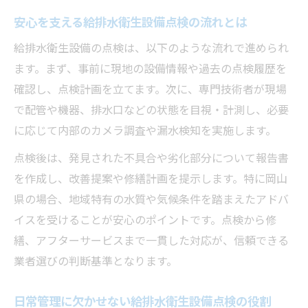
故障を防ぐ給排水衛生設備点検の管理ポイ
安心を支える給排水衛生設備点検の流れとは
ント
給排水衛生設備の点検は、以下のような流れで進められ
トラブル事例から学ぶ給排水衛生設備点検
ます。まず、事前に現地の設備情報や過去の点検履歴を
の教訓
確認し、点検計画を立てます。次に、専門技術者が現場
安心維持には給排水衛生設備点検が不可欠
で配管や機器、排水口などの状態を目視・計測し、必要
法令遵守で安心の給排水衛生設備点検体制を整
に応じて内部のカメラ調査や漏水検知を実施します。
える
点検後は、発見された不具合や劣化部分について報告書
給排水衛生設備点検と法令遵守の関係を解
を作成し、改善提案や修繕計画を提示します。特に岡山
説
県の場合、地域特有の水質や気候条件を踏まえたアドバ
法定基準に沿った給排水衛生設備点検の流
イスを受けることが安心のポイントです。点検から修
れ
繕、アフターサービスまで一貫した対応が、信頼できる
安心のための給排水衛生設備点検書類管理
業者選びの判断基準となります。
給排水衛生設備点検で守るべき法的ポイン
ト
日常管理に欠かせない給排水衛生設備点検の役割