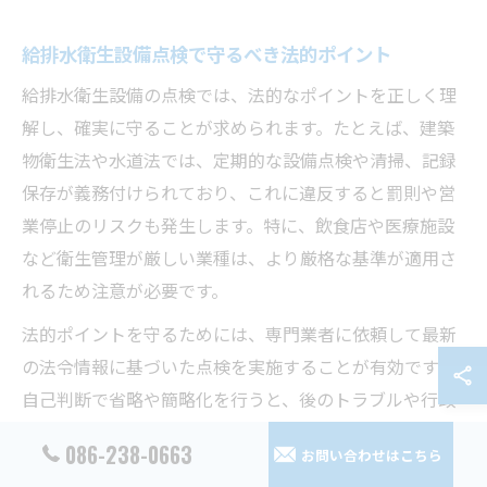
給排水衛生設備点検で守るべき法的ポイント
給排水衛生設備の点検では、法的なポイントを正しく理
解し、確実に守ることが求められます。たとえば、建築
物衛生法や水道法では、定期的な設備点検や清掃、記録
保存が義務付けられており、これに違反すると罰則や営
業停止のリスクも発生します。特に、飲食店や医療施設
など衛生管理が厳しい業種は、より厳格な基準が適用さ
れるため注意が必要です。
法的ポイントを守るためには、専門業者に依頼して最新
の法令情報に基づいた点検を実施することが有効です。
自己判断で省略や簡略化を行うと、後のトラブルや行政
指導につながる恐れがあるため、必ず点検項目や実施状
086-238-0663
お問い合わせはこちら
況を確認しましょう。