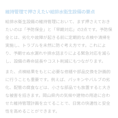
安心のための給排水衛生設備業者比較ポイ
維持管理で押さえたい給排水衛生設備の要点
ント
業者選定時に重視したい給排水衛生設備対
給排水衛生設備の維持管理において、まず押さえておき
応力
たいのは「予防保全」と「早期対応」の2点です。予防保
全とは、劣化や故障が起きる前に定期的な点検や清掃を
給排水衛生設備点検業者のアフターサポー
実施し、トラブルを未然に防ぐ考え方です。これによ
ト体制
り、予期せぬ水漏れや排水詰まりによる緊急対応を減ら
失敗しない給排水衛生設備点検業者の選び
し、設備の寿命延長やコスト削減にもつながります。
方
トラブル回避へ給排水衛生設備を正しく管理す
また、点検結果をもとに必要な修繕や部品交換を計画的
る方法
に行うことも重要です。例えば、パッキンやバルブの劣
化、配管の腐食などは、小さな部品でも放置すると大き
給排水衛生設備点検でトラブルを未然防止
な被害を招きます。岡山県内の気候や建物の用途に合わ
する
せた維持管理計画を立てることで、日常の快適性と安全
日常管理で役立つ給排水衛生設備点検の実
性を高めることができます。
践法